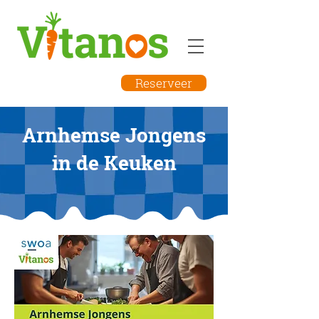
Reserveer
Arnhemse Jongens
in de Keuken